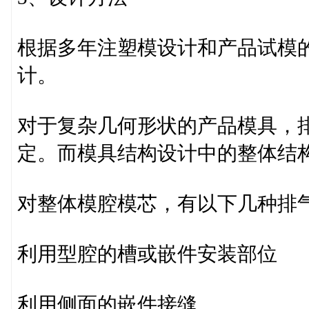
根据多年注塑模设计和产品试模
计。
对于复杂几何形状的产品模具，
定。而模具结构设计中的整体结
对整体模腔模芯，有以下几种排
利用型腔的槽或嵌件安装部位
利用侧面的嵌件接缝