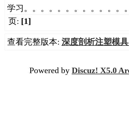
学习。。。。。。。。。。。。
页:
[1]
查看完整版本:
深度剖析注塑模具
Powered by
Discuz! X5.0 Ar