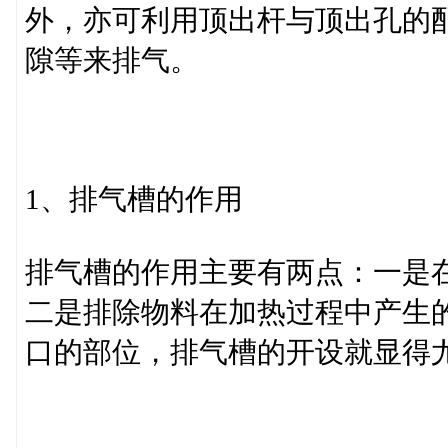
外，亦可利用顶出杆与顶出孔的
隙等来排气。
1、排气槽的作用
排气槽的作用主要有两点：一是
二是排除物料在加热过程中产生
口的部位，排气槽的开设就显得