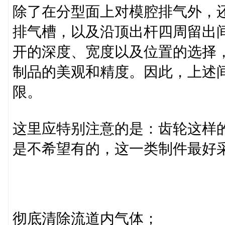
除了在分型面上对模腔排气外，
排气槽，以及沿顶出杆四周留出
开的深度、宽度以及位置的选择
制品的美观和精度。因此，上述
限。
这里应特别注意的是：齿轮这样
是不希望有的，这一类制件最好
彻底清除流道内气体；