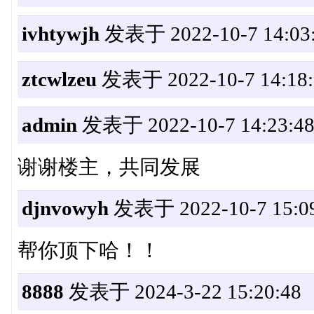
ivhtywjh
发表于 2022-10-7 14:03
ztcwlzeu
发表于 2022-10-7 14:18:
admin
发表于 2022-10-7 14:23:4
谢谢楼主，共同发展
djnvowyh
发表于 2022-10-7 15:09
帮你顶下哈！！
8888
发表于 2024-3-22 15:20:48