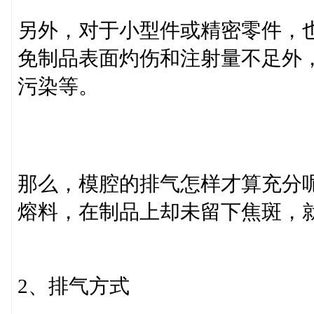
另外，对于小型件或精密零件，
免制品表面灼伤和注射量不足外
污染等。
那么，模腔的排气怎样才算充分
熔料，在制品上却未留下焦斑，
2、排气方式