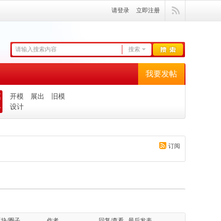
请登录
立即注册
搜索
我要发帖
模
开模
展出
旧模
具
设计
订阅
版块/圈子
作者
回复/查看
最后发表