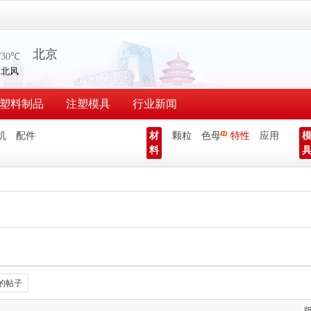
塑料制品
注塑模具
行业新闻
机
配件
材
颗粒
色母
特性
应用
料
的帖子