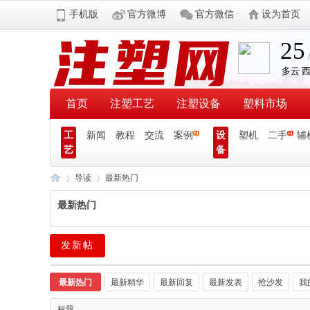
手机版
官方微博
官方微信
设为首页
首页
注塑工艺
注塑设备
塑料市场
工
新闻
教程
交流
案例
设
塑机
二手
辅
艺
备
导读
最新热门
最新热门
注
»
›
发新帖
最新热门
最新精华
最新回复
最新发表
抢沙发
我
标题