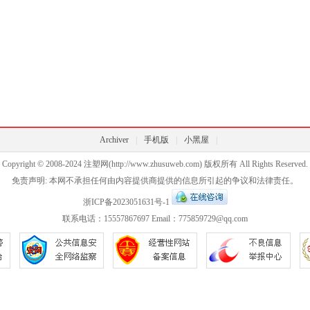
Archiver
|
手机版
|
小黑屋
|
Copyright © 2008-2024
注塑网
(http://www.zhusuweb.com) 版权所有 All Rights Reserved.
免责声明: 本网不承担任何由内容提供商提供的信息所引起的争议和法律责任。
浙ICP备2023051631号-1
联系电话：15557867697 Email：775859729@qq.com