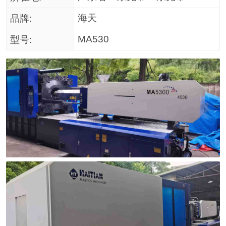
海天
品牌:
MA530
型号: