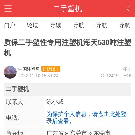
二手塑机
门户
论坛
导读
导航
导航
导航
质保二手塑性专用注塑机海天530吨注塑
机
中国注塑网
楼主
超级版主
2022-11-10 15:51:24
12419
6
二手塑机
涂小威
联系人:
为保护个人信息，请点击此处登
电话:
录后查看。
广东省 » 东莞市 » 东莞市
所在地: