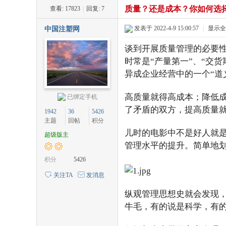
质量？还是成本？你如何选
查看:
17823
|
回复:
7
注
»
›
›
›
发表于 2022-4-9 15:00:57
|
显示全
中国注塑网
谈到开展质量管理的必要性
时常是“产量第一”、“交
异成企业经营中的一个“
高质量就得高成本；降低
已绑定手机
了矛盾的双方，提高质量
1942
36
5426
塑
主题
回帖
积分
儿时的电影中不是好人就
超级版主
管理水平的提升。简单地
积分
5426
关注TA
发消息
纵观管理思想史就会发现，
牛毛，有的说是科学，有
网