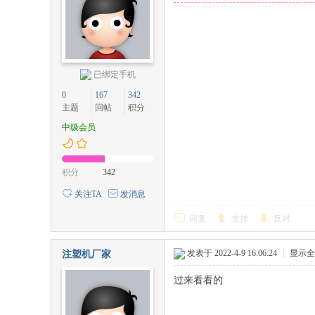
已绑定手机
0
167
342
主题
回帖
积分
中级会员
积分
342
关注TA
发消息
回复
支持
反对
发表于 2022-4-9 16:06:24
|
显示全
注塑机厂家
过来看看的