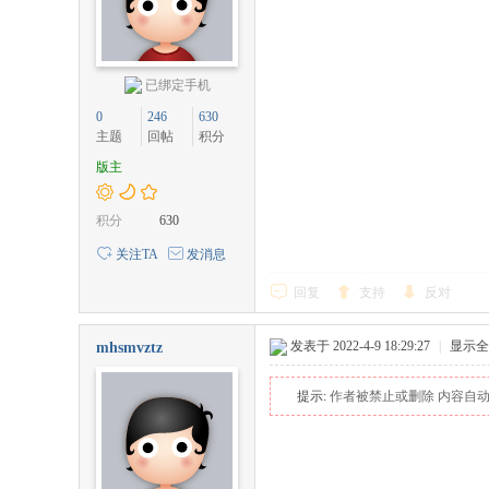
已绑定手机
0
246
630
主题
回帖
积分
版主
积分
630
关注TA
发消息
回复
支持
反对
发表于 2022-4-9 18:29:27
|
显示全
mhsmvztz
提示:
作者被禁止或删除 内容自