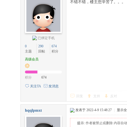
不错不错，楼主您辛苦了。。。
已绑定手机
0
290
674
主题
回帖
积分
高级会员
积分
674
关注TA
发消息
回复
支持
反对
发表于 2022-4-9 15:48:27
|
显示全
hqqlpmxt
提示:
作者被禁止或删除 内容自