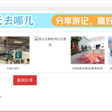
转让注塑
机
力劲130T
PP特黑超黑蓝黑漆黑高
艺交流
案例分享
？