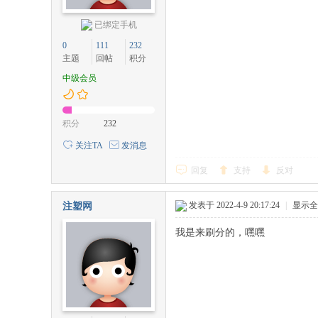
已绑定手机
0
111
232
主题
回帖
积分
中级会员
积分
232
关注TA
发消息
回复
支持
反对
发表于 2022-4-9 20:17:24
|
显示全
注塑网
我是来刷分的，嘿嘿