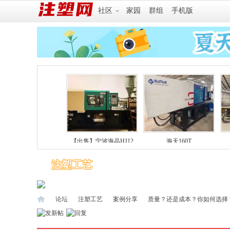
社区
家园
群组
手机版
向右滚动
天3代注塑机海天MA2
【出售】宁波海晶HJ12
海天160T
注塑工艺
行业新闻
注塑教程
工
论坛
注塑工艺
案例分享
质量？还是成本？你如何选择