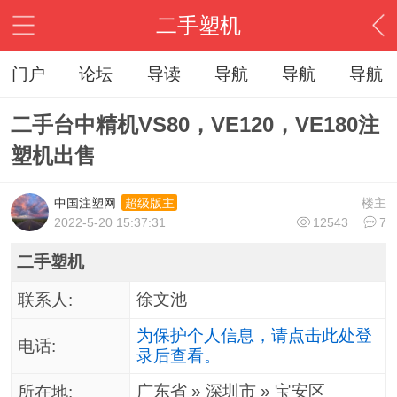
二手塑机
门户
论坛
导读
导航
导航
导航
二手台中精机VS80，VE120，VE180注
塑机出售
中国注塑网
楼主
超级版主
2022-5-20 15:37:31
12543
7
二手塑机
徐文池
联系人:
为保护个人信息，请点击此处登
电话:
录后查看。
广东省 » 深圳市 » 宝安区
所在地: